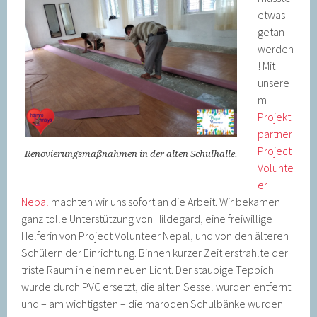
etwas
getan
werden
! Mit
unsere
m
Projekt
partner
Project
Renovierungsmaßnahmen in der alten Schulhalle.
Volunte
er
Nepal
machten wir uns sofort an die Arbeit. Wir bekamen
ganz tolle Unterstützung von Hildegard, eine freiwillige
Helferin von Project Volunteer Nepal, und von den älteren
Schülern der Einrichtung. Binnen kurzer Zeit erstrahlte der
triste Raum in einem neuen Licht. Der staubige Teppich
wurde durch PVC ersetzt, die alten Sessel wurden entfernt
und – am wichtigsten – die maroden Schulbänke wurden