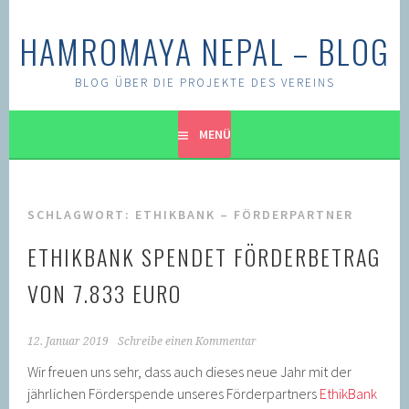
Springe
zum
HAMROMAYA NEPAL – BLOG
Inhalt
BLOG ÜBER DIE PROJEKTE DES VEREINS
MENÜ
SCHLAGWORT:
ETHIKBANK – FÖRDERPARTNER
ETHIKBANK SPENDET FÖRDERBETRAG
VON 7.833 EURO
12. Januar 2019
Schreibe einen Kommentar
Wir freuen uns sehr, dass auch dieses neue Jahr mit der
jährlichen Förderspende unseres Förderpartners
EthikBank