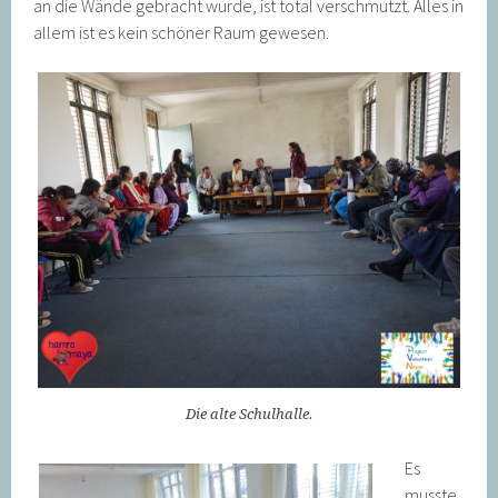
an die Wände gebracht wurde, ist total verschmutzt. Alles in
allem ist es kein schöner Raum gewesen.
Die alte Schulhalle.
Es
musste