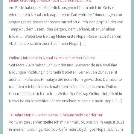
Meine erste Nepal-Reise nach 3 Jahren Abstinenz
Am Ende hat nur ein Mausklick ausgereicht, um mich im Geiste
wieder nach Nepal zu katapultieren. Farbenfrohe Erinnerungen von
vergangenen Reisen schossen mir sofort durch den Kopf. Bilder von
Tempeln, dem Essen, den Bergen, dem Verkehr, aber vor allem
Bilder … Weiter Der Beitrag Meine erste Nepal-Reise nach 3 Jahren
Abstinenz erschien zuerst auf mein-Nepal […]
Online-Unterricht in Nepal ist ein schlechter Scherz
Seit März 2020 haben Schulkinder und Studierende in Nepal ihre
Bildungseinrichtung nicht mehr betreten. Lernen von Zuhause ist
auch am Fuße des Himalaya die neue Norm geworden. Da möchte
man den reichen Industrienationen in Nichts nachstehen. Online-
Unterricht lässt sich doch … Weiter Der Beitrag Online-Unterricht in
Nepal ist ein schlechter Scherz erschien zuerst auf mein-Nepal […]
10 Jahre Nepal – Mein-Nepal Jubiläum steht vor der Tür
Vor wenigen Jahren stellte ich mir einmal vor, wie ich im August 2021
in meinem Lieblings-Rooftop-Café mein 10-jähriges Nepal Jubiläum