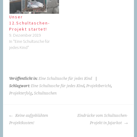
Unser
12.Schultaschen-
Projekt startet!
9. Dezember 2019
In "Eine Schultasche für
jedes Kind"
Veröffentlicht in:
Eine Schultasche für jedes Kind
|
Schlagwort:
Eine Schultasche für jedes Kind
,
Projektbericht
,
Projekterfolg
,
Schultaschen
BEITRAGS-
Keine aufgeblähten
Eindrücke vom Schultaschen-
NAVIGATION
Projektkosten!
Projekt in Jajarkot