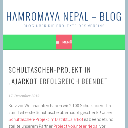
Springe
zum
HAMROMAYA NEPAL – BLOG
Inhalt
BLOG ÜBER DIE PROJEKTE DES VEREINS
MENÜ
SCHULTASCHEN-PROJEKT IN
JAJARKOT ERFOLGREICH BEENDET
17. Dezember 2019
Kurz vor Weihnachten haben wir 2.100 Schulkindern ihre
zum Teil erste Schultasche überhaupt geschenkt! Unser
Schultaschen-Projekt im Distrikt Jajarkot
ist beendet und
stellte unserem Partner
Pro
ject Volunteer Nepal
vor