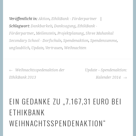
Veröffentlicht in:
Aktion
,
EthikBank - Förderpartner
|
Schlagwort:
Dankbarkeit
,
Danksagung
,
EthikBank -
Förderpartner
,
Meilenstein
,
Projektplanung
,
Shree Mahankal
Secondary School - Dorfschule
,
Spendenaktion
,
Spendensumme
,
unglaublich
,
Update
,
Vertrauen
,
Weihnachten
BEITRAGS-
Weihnachtsspedenaktion der
Update – Spendenaktion:
NAVIGATION
EthikBank 2013
Kalender 2014
EIN GEDANKE ZU „
7.167,31 EURO BEI
ETHIKBANK
WEIHNACHTSSPENDENAKTION
“