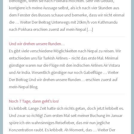
benötigen, wenn sie nach Pokhara möchten. Sehr viel Geduld,
korrigiere ich meine Aussage selbst, als ich nach vier Stunden aus
dem Fenster des Busses schaue und bemerke, dass wir nicht einmal
die … Weiter Der Beitrag Unterwegs mit 20km/h von Kathmandu
nach Pokhara erschien zuerst auf mein-Nepal […]
Und wir drehen unsere Runden…
Es gibt viele verschiedene Möglichkeiten nach Nepal zu reisen. Wir
entschieden uns für Turkish Airlines – nicht das erste Mal. Minimal
günstiger waren nur die Flüge mit den indischen Airlines Air Vistara
und Air India. Wesentlich günstiger nur noch Gabelflüge … Weiter
Der Beitrag Und wir drehen unsere Runden… erschien zuerst auf
mein-Nepal Blog.
Noch 7 Tage, dann geht’s los!
Es kribbelt. Lange Zeit hatte sich nichts getan, doch jetzt kribbelt es.
Und zwar so richtig! Zum ersten Mal seit meiner Buchung im Januar
spüre ich ein wahnsinniges Reisefieber, das mir nun jegliche
Konzentration raubt. Es kribbelt. Ah Moment, das … Weiter Der