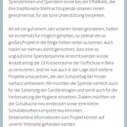
Spenderinnen und Spendern sowie bei der EthikBank, die
ihre traditionelle Weihnachtsspende unseren Verein
gewidmet hat, für die tolle Unterstützung bedanken.
Als wir vor gut einem Jahr unseren Verein gründeten, hatten
wir es niemals für möglich gehalten, so zeitnah ein so
großes Projekt in die Wege hätten leiten zu können. Auch
haben wir niemals damit gerechnet, dass eine so
unglaubliche Spendensumme erreicht werden würde.
Anstatt einzig die 13 Klassenräume der Dorfschule in Bela
zu renovieren, sind wir nun auch in der Lage dort weitere
Projekte umzusetzen, die den Schulalltag der Kinder
weitaus verbessern. Wir möchten die Spende nämlich auch
für die Sanierung der Sanitäranlagen und somit auch für die
Verbesserung der Hygiene einsetzen. Zudem möchten wir
die Schulküche neu eindecken sowie eine kleine
Schulbibliothek komplett neu errichten.
Detailliertere Informationen zum Projekt können auf
unserer
Webseite
gefunden werden.