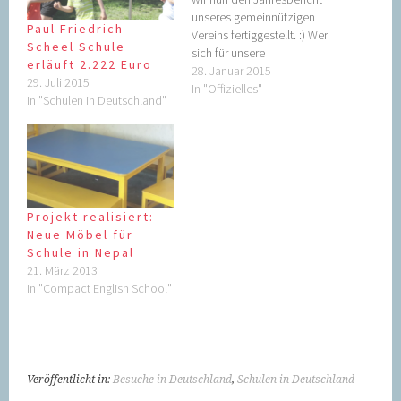
unseres gemeinnützigen
Paul Friedrich
Vereins fertiggestellt. :) Wer
Scheel Schule
sich für unsere
erläuft 2.222 Euro
Projektarbeiten des
28. Januar 2015
29. Juli 2015
vergangenen Jahres
In "Offizielles"
In "Schulen in Deutschland"
interessiert und auch gerne
wissen möchte, was im
aktuellen Jahr geplant ist,
darf gerne sich unseren
Rückblick anschauen. Hier
geht es direkt zu unserem
Jahresbericht 2014. Das
Projekt realisiert:
schöne Vorwort…
Neue Möbel für
Schule in Nepal
21. März 2013
In "Compact English School"
Veröffentlicht in:
Besuche in Deutschland
,
Schulen in Deutschland
|