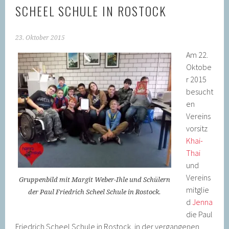
SCHEEL SCHULE IN ROSTOCK
23. Oktober 2015
Am 22.
Oktobe
r 2015
besucht
en
Vereins
vorsitz
Khai-
Thai
und
Vereins
Gruppenbild mit Margit Weber-Ihle und Schülern
mitglie
der Paul Friedrich Scheel Schule in Rostock.
d
Jenna
die Paul
Friedrich Scheel Schule in Rostock, in der vergangenen