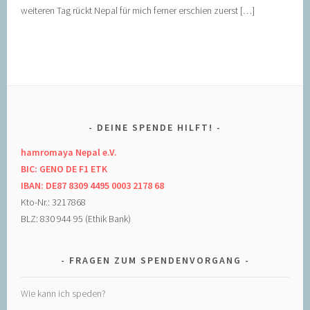
weiteren Tag rückt Nepal für mich ferner erschien zuerst […]
DEINE SPENDE HILFT!
hamromaya Nepal e.V.
BIC: GENO DE F1 ETK
IBAN: DE87 8309 4495 0003 2178 68
Kto-Nr.: 3217868
BLZ: 830 944 95 (Ethik Bank)
FRAGEN ZUM SPENDENVORGANG
Wie kann ich speden?