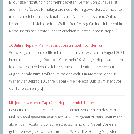
Bildungseinrichtung nicht mehr betreten. Lernen von Zuhause ist
auch am Fuße des Himalaya die neue Norm geworden. Da möchte
man den reichen Industrienationen in Nichts nachstehen. Online-
Unterricht lässt sich doch … Weiter Der Beitrag Online-Unterricht in
Nepal ist ein schlechter Scherz erschien zuerst auf mein-Nepal […]
10 Jahre Nepal – Mein-Nepal Jubiläum steht vor der Tür
Vor wenigen Jahren stellte ich mir einmal vor, wie ich im August 2021
in meinem Lieblings-Rooftop-Café mein 10-jähriges Nepal Jubiläum
feiern würde. Leckerer Milchtee, Papier und Stift an meiner Seite.
Augenkontakt zum größten Stupa der Welt. Ein Moment, der nur …
Weiter Der Beitrag 10 Jahre Nepal – Mein-Nepal Jubiläum steht vor
der Tür erschien […]
Mit jedem weiteren Tag rückt Nepal für mich ferner
Fast eineinhalb Jahre ist es nun schon her, seitdem ich das letzte
Mal in Nepal gewesen war. März 2020 um genau zu sein. Weit mehr
als ein Jahr Abstand zwischen Deutschland und Nepal. Vor einer
gefühlten Ewigkeit war dies noch … Weiter Der Beitrag Mit jedem