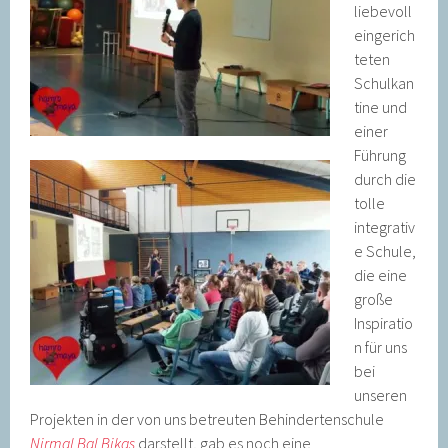
liebevoll
eingerich
teten
Schulkan
tine und
einer
Führung
durch die
tolle
integrativ
e Schule,
die eine
große
Inspiratio
n für uns
bei
unseren
Projekten in der von uns betreuten Behindertenschule
Nirmal Bal Bikas
darstellt, gab es noch eine