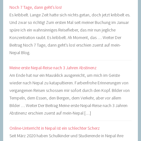
Noch 7 Tage, dann geht’s los!
Es kribbelt. Lange Zeit hatte sich nichts getan, doch jetzt kribbelt es.
Und zwar so richtig! Zum ersten Mal seit meiner Buchung im Januar
spüre ich ein wahnsinniges Reisefieber, das mir nun jegliche
Konzentration raubt. Es kribbelt. Ah Moment, das … Weiter Der
Beitrag Noch 7 Tage, dann geht’s los! erschien zuerst auf mein-
Nepal Blog.
Meine erste Nepal-Reise nach 3 Jahren Abstinenz
Am Ende hat nur ein Mausklick ausgereicht, um mich im Geiste
wieder nach Nepal zu katapultieren. Farbenfrohe Erinnerungen von
vergangenen Reisen schossen mir sofort durch den Kopf. Bilder von
Tempeln, dem Essen, den Bergen, dem Verkehr, aber vor allem
Bilder … Weiter Der Beitrag Meine erste Nepal-Reise nach 3 Jahren
Abstinenz erschien zuerst auf mein-Nepal […]
Online-Unterricht in Nepal ist ein schlechter Scherz
Seit März 2020 haben Schulkinder und Studierende in Nepal ihre