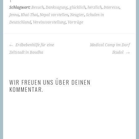
Schlagwort:
Besuch
,
Danksagung
,
glücklich
,
herzlich
,
Interesse
,
Jenna
,
Khai-Thai
,
Nepal vorstellen
,
Neugier
,
Schulen in
Deutschland
,
Vereinsvorstellung
,
Vorträge
BEITRAGS-
Erdbebenhilfe für eine
Medical Camp im Dorf
NAVIGATION
Zeltstadt in Boudha
Ikudol
WIR FREUEN UNS ÜBER DEINEN
KOMMENTAR.