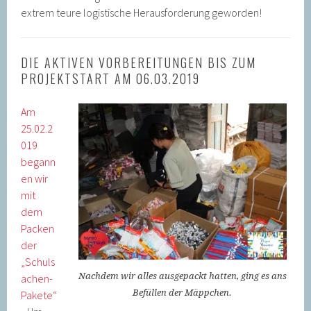
extrem teure logistische Herausforderung geworden!
DIE AKTIVEN VORBEREITUNGEN BIS ZUM
PROJEKTSTART AM 06.03.2019
Am
25.02.2
019
begann
en wir
mit
dem
Packen
der
„Schuls
Nachdem wir alles ausgepackt hatten, ging es ans
achen-
Befüllen der Mäppchen.
Pakete“