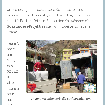
Um sicherzugehen, dass unsere Schultaschen und
Schulsachen in Beni richtig verteilt werden, mussten wir
selbst in Beni vor Ort sein. Zum ersten Mal während einer
Schultaschen-Projekts reisten wir in zwei verschiedenen
Teams.
Team A
nahm
am
Morgen
des
02.03.2
019
einen
Touriste
nbus
In Beni verteilten wir die Sachspenden um.
nach