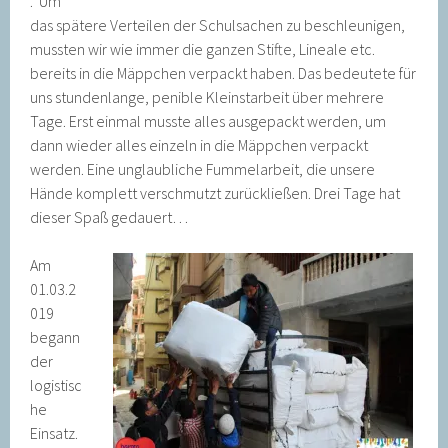
. Um
das spätere Verteilen der Schulsachen zu beschleunigen,
mussten wir wie immer die ganzen Stifte, Lineale etc.
bereits in die Mäppchen verpackt haben. Das bedeutete für
uns stundenlange, penible Kleinstarbeit über mehrere
Tage. Erst einmal musste alles ausgepackt werden, um
dann wieder alles einzeln in die Mäppchen verpackt
werden. Eine unglaubliche Fummelarbeit, die unsere
Hände komplett verschmutzt zurückließen. Drei Tage hat
dieser Spaß gedauert…
Am
01.03.2
019
begann
der
logistisc
he
Einsatz.