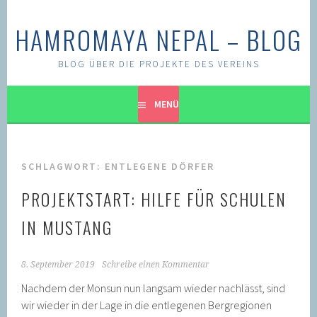
Springe
zum
HAMROMAYA NEPAL – BLOG
Inhalt
BLOG ÜBER DIE PROJEKTE DES VEREINS
MENÜ
SCHLAGWORT:
ENTLEGENE DÖRFER
PROJEKTSTART: HILFE FÜR SCHULEN
IN MUSTANG
8. September 2019
Schreibe einen Kommentar
Nachdem der Monsun nun langsam wieder nachlässt, sind
wir wieder in der Lage in die entlegenen Bergregionen