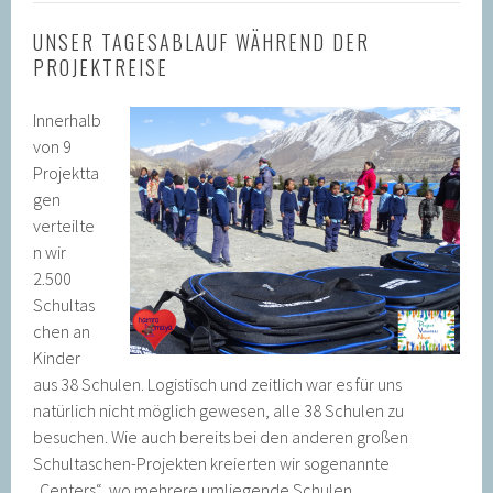
UNSER TAGESABLAUF WÄHREND DER
PROJEKTREISE
Innerhalb
von 9
Projektta
gen
verteilte
n wir
2.500
Schultas
chen an
Kinder
aus 38 Schulen. Logistisch und zeitlich war es für uns
natürlich nicht möglich gewesen, alle 38 Schulen zu
besuchen. Wie auch bereits bei den anderen großen
Schultaschen-Projekten kreierten wir sogenannte
„Centers“, wo mehrere umliegende Schulen