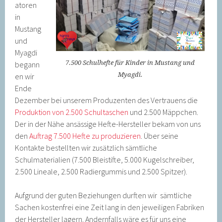
atoren
in
Mustang
und
Myagdi
7.500 Schulhefte für Kinder in Mustang und
begann
Myagdi.
en wir
Ende
Dezember bei unserem Produzenten des Vertrauens die
Produktion von 2.500 Schultaschen
und 2.500 Mäppchen.
Der in der Nähe ansässige Hefte-Hersteller bekam von uns
den
Auftrag 7.500 Hefte zu produzieren
. Über seine
Kontakte bestellten wir zusätzlich sämtliche
Schulmaterialien (7.500 Bleistifte, 5.000 Kugelschreiber,
2.500 Lineale, 2.500 Radiergummis und 2.500 Spitzer).
Aufgrund der guten Beziehungen durften wir sämtliche
Sachen kostenfrei eine Zeit lang in den jeweiligen Fabriken
der Hersteller lagern. Andernfalls wäre es für uns eine