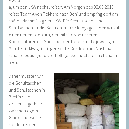
Pokhar
a, um den LKW nachzureisen. Am Morgen des 03.03.2019
reiste Team A von Pokhara nach Beni und empfing dort am
späten Nachmittag den LKW. Die Schultaschen und
Schulsachen für die Schulen im Distrikt Myagdi luden wir auf
einen neuen Jeep um, der mithilfe von unseren
Koordinatoren die Sachspenden bereits in die jeweiligen
Schulen in Myagdi bringen sollte. Der Jeep aus Mustang
schaffte es aufgrund von heftigen Schneefällen nicht nach
Beni.
Daher mussten wir
die Schultaschen
und Schulsachen in
Beni in einer
kleinen Lagerhalle
zwischenlagern.
Glücklicherweise
stellte uns der