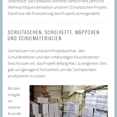
unterstützt. Die EthikBank widmete nämlich ihre jährliche
Weihnachtsspendenaktion unserem Schultaschen-Projekt.
Damit war die Finanzierung des Projekts sichergestellt!
SCHULTASCHEN, SCHULHEFTE, MÄPPCHEN
UND SCHULMATERIALIEN
Gemeinsam mit unserem Projektpartner, den
Schuldirektoren und den ortskundigen Koordinatoren
beschlossen wir, das Projekt Anfang März zu beginnen. Dies
gab uns genügend Vorlaufzeit, um die Sachspenden
produzieren zu lassen.
Mit den
Vorgab
en
unserer
Koordin