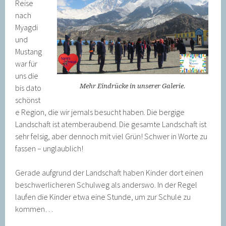
Reise
nach
Myagdi
und
Mustang
war für
uns die
Mehr Eindrücke in unserer Galerie.
bis dato
schönst
e Region, die wir jemals besucht haben. Die bergige
Landschaft ist atemberaubend. Die gesamte Landschaft ist
sehr felsig, aber dennoch mit viel Grün! Schwer in Worte zu
fassen – unglaublich!
Gerade aufgrund der Landschaft haben Kinder dort einen
beschwerlicheren Schulweg als anderswo. In der Regel
laufen die Kinder etwa eine Stunde, um zur Schule zu
kommen…