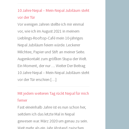
10 Jahre Nepal – Mein-Nepal Jubiläum steht
vor der Tür
Vor wenigen Jahren stellte ich mir einmal
vor, wie ich im August 2021 in meinem
Lieblings-Rooftop-Café mein 10-jähriges
Nepal Jubiläum feiern würde. Leckerer
Milchtee, Papier und Stift an meiner Seite.
Augenkontakt zum größten Stupa der Welt.
Ein Moment, der nur … Weiter Der Beitrag
10 Jahre Nepal – Mein-Nepal Jubiläum steht
vor der Tür erschien […]
Mit jedem weiteren Tag rückt Nepal für mich
ferner
Fast eineinhalb Jahre ist es nun schon her,
seitdem ich das letzte Mal in Nepal
gewesen war. März 2020 um genau zu sein.
Weit mehr als ein Jahr Abstand zwischen