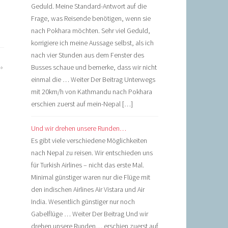
Geduld. Meine Standard-Antwort auf die
Frage, was Reisende benötigen, wenn sie
nach Pokhara möchten. Sehr viel Geduld,
korrigiere ich meine Aussage selbst, als ich
nach vier Stunden aus dem Fenster des
Busses schaue und bemerke, dass wir nicht
einmal die … Weiter Der Beitrag Unterwegs
mit 20km/h von Kathmandu nach Pokhara
erschien zuerst auf mein-Nepal […]
Und wir drehen unsere Runden…
Es gibt viele verschiedene Möglichkeiten
nach Nepal zu reisen. Wir entschieden uns
für Turkish Airlines – nicht das erste Mal.
Minimal günstiger waren nur die Flüge mit
den indischen Airlines Air Vistara und Air
India. Wesentlich günstiger nur noch
Gabelflüge … Weiter Der Beitrag Und wir
drehen unsere Runden… erschien zuerst auf