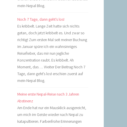
mein-Nepal Blog.
Noch 7 Tage, dann geht’s los!
Es kribbelt. Lange Zeit hatte sich nichts
getan, doch jetzt kribbelt es. Und zwar so
richtig! Zum ersten Mal seit meiner Buchung
im Januar spüre ich ein wahnsinniges
Reisefieber, das mir nun jegliche
Konzentration raubt. Es kribbelt. Ah
Moment, das … Weiter Der Beitrag Noch 7
Tage, dann geht’s los! erschien zuerst auf
mein-Nepal Blog.
Meine erste Nepal-Reise nach 3 Jahren
Abstinenz
Am Ende hat nur ein Mausklick ausgereicht,
um mich im Geiste wieder nach Nepal zu
katapultieren. Farbenfrohe Erinnerungen