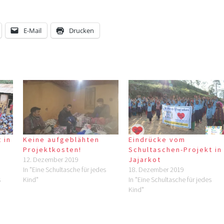
E-Mail
Drucken
 in
Keine aufgeblähten
Eindrücke vom
Projektkosten!
Schultaschen-Projekt in
12. Dezember 2019
Jajarkot
In "Eine Schultasche für jedes
18. Dezember 2019
s
Kind"
In "Eine Schultasche für jedes
Kind"