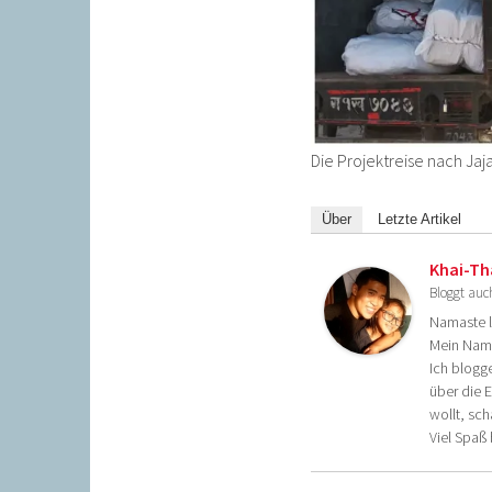
Die Projektreise nach Jaja
Über
Letzte Artikel
Khai-Th
Bloggt auc
Namaste 
Mein Name 
Ich blogg
über die 
wollt, sc
Viel Spaß