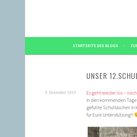
Springe
zum
Inhalt
STARTSEITE DES BLOGS
ZU
UNSER 12.SCHU
Es geht wieder los – nächst
9. Dezember 2019
In den kommenden Tagen
gefüllte Schultaschen in 
für Eure Unterstützung!!