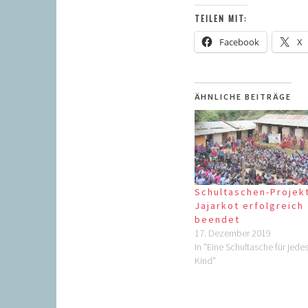
TEILEN MIT:
Facebook
X
ÄHNLICHE BEITRÄGE
Schultaschen-Projekt
Jajarkot erfolgreich
beendet
17. Dezember 2019
In "Eine Schultasche für jede
Kind"