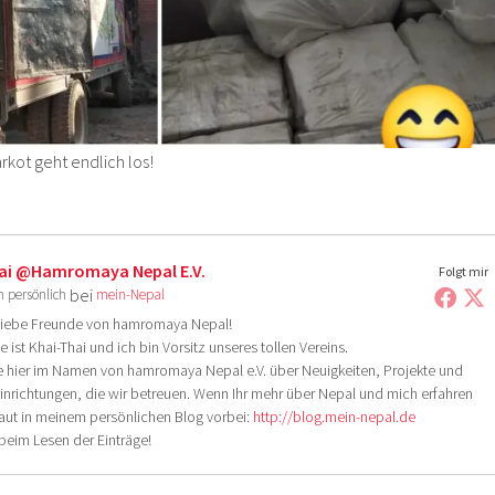
rkot geht endlich los!
ai @hamromaya Nepal E.V.
Folgt mir
bei
h persönlich
mein-Nepal
liebe Freunde von hamromaya Nepal!
ist Khai-Thai und ich bin Vorsitz unseres tollen Vereins.
e hier im Namen von hamromaya Nepal e.V. über Neuigkeiten, Projekte und
Einrichtungen, die wir betreuen. Wenn Ihr mehr über Nepal und mich erfahren
haut in meinem persönlichen Blog vorbei:
http://blog.mein-nepal.de
 beim Lesen der Einträge!