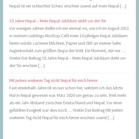
Nepal ist ein schlechter Scherz erschien zuerst auf mein-Nepal […]
10 Jahre Nepal – Mein-Nepal Jubiläum steht vor der Tür
Vor wenigen Jahren stellte ich mir einmal vor, wie ich im August 2021
in meinem Lieblings-Rooftop-Café mein 10-jähriges Nepal Jubiläum
feiern würde. Leckerer Milchtee, Papier und Stift an meiner Seite.
Augenkontakt zum größten Stupa der Welt. Ein Moment, der nur …
Weiter Der Beitrag 10 Jahre Nepal – Mein-Nepal Jubiläum steht vor
der Tür erschien […]
Mit jedem weiteren Tag rückt Nepal für mich ferner
Fast eineinhalb Jahre ist es nun schon her, seitdem ich das letzte
Mal in Nepal gewesen war. März 2020 um genau zu sein. Weit mehr
als ein Jahr Abstand zwischen Deutschland und Nepal. Vor einer
gefühlten Ewigkeit war dies noch … Weiter Der Beitrag Mit jedem
weiteren Tag rückt Nepal für mich ferner erschien zuerst […]