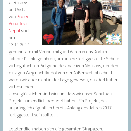
er Rajeev
und Vishal
von
Project
Volunteer
Nepal
sind
am
13.11.2017
gemeinsam mit Vereinsmitglied Aaron in das Dorf im
Lalitpur Distrikt gefahren, um unsere fertiggestellte Schule
zu begutachten. Aufgrund des massiven Monsuns, der den
einzigen Weg nach Ikudol von der Außenwelt abschnitt,
waren wir aber nicht in der Lage gewesen, das Dorf früher
zu besuchen.
Umso glücklicher sind wir nun, dass wir unser Schulbau-
Projekt nun endlich beendet haben. Ein Projekt, das
ursprünglich eigentlich bereits Anfang des Jahres 2017
fertiggestellt sein sollte…
Letztendlich haben sich die gesamten Strapazen,