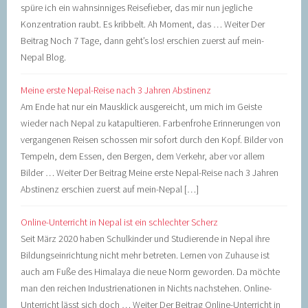
spüre ich ein wahnsinniges Reisefieber, das mir nun jegliche
Konzentration raubt. Es kribbelt. Ah Moment, das … Weiter Der
Beitrag Noch 7 Tage, dann geht’s los! erschien zuerst auf mein-
Nepal Blog.
Meine erste Nepal-Reise nach 3 Jahren Abstinenz
Am Ende hat nur ein Mausklick ausgereicht, um mich im Geiste
wieder nach Nepal zu katapultieren. Farbenfrohe Erinnerungen von
vergangenen Reisen schossen mir sofort durch den Kopf. Bilder von
Tempeln, dem Essen, den Bergen, dem Verkehr, aber vor allem
Bilder … Weiter Der Beitrag Meine erste Nepal-Reise nach 3 Jahren
Abstinenz erschien zuerst auf mein-Nepal […]
Online-Unterricht in Nepal ist ein schlechter Scherz
Seit März 2020 haben Schulkinder und Studierende in Nepal ihre
Bildungseinrichtung nicht mehr betreten. Lernen von Zuhause ist
auch am Fuße des Himalaya die neue Norm geworden. Da möchte
man den reichen Industrienationen in Nichts nachstehen. Online-
Unterricht lässt sich doch … Weiter Der Beitrag Online-Unterricht in