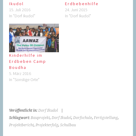
Ikudol
Erdbebenhilfe
15. Juli 2016
24. Juni 2015
In "Dorf Ikudol"
In "Dorf Ikudol"
Kinderhilfe im
Erdbeben Camp
Boudha
5. März 2016
In "Sonstige Orte"
Veröffentlicht in:
Dorf Ikudol
|
Schlagwort:
Bauprojekt
,
Dorf Ikudol
,
Dorfschule
,
Fertigstellung
,
Projektbericht
,
Projekterfolg
,
Schulbau