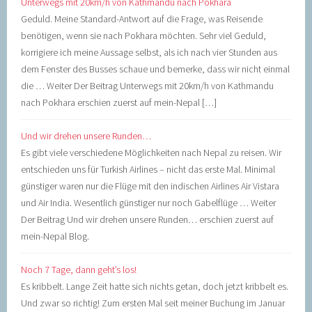
Unterwegs mit 20km/h von Kathmandu nach Pokhara
Geduld. Meine Standard-Antwort auf die Frage, was Reisende
benötigen, wenn sie nach Pokhara möchten. Sehr viel Geduld,
korrigiere ich meine Aussage selbst, als ich nach vier Stunden aus
dem Fenster des Busses schaue und bemerke, dass wir nicht einmal
die … Weiter Der Beitrag Unterwegs mit 20km/h von Kathmandu
nach Pokhara erschien zuerst auf mein-Nepal […]
Und wir drehen unsere Runden…
Es gibt viele verschiedene Möglichkeiten nach Nepal zu reisen. Wir
entschieden uns für Turkish Airlines – nicht das erste Mal. Minimal
günstiger waren nur die Flüge mit den indischen Airlines Air Vistara
und Air India. Wesentlich günstiger nur noch Gabelflüge … Weiter
Der Beitrag Und wir drehen unsere Runden… erschien zuerst auf
mein-Nepal Blog.
Noch 7 Tage, dann geht’s los!
Es kribbelt. Lange Zeit hatte sich nichts getan, doch jetzt kribbelt es.
Und zwar so richtig! Zum ersten Mal seit meiner Buchung im Januar