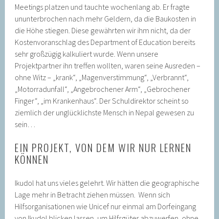
Meetings platzen und tauchte wochenlang ab. Er fragte
ununterbrochen nach mehr Geldern, da die Baukosten in
die Höhe stiegen. Diese gewährten wir ihm nicht, da der
Kostenvoranschlag des Department of Education bereits
sehr großzügig kalkuliert wurde. Wenn unsere
Projektpartner ihn treffen wollten, waren seine Ausreden –
ohne Witz – „krank“, „Magenverstimmung“, „Verbrannt“,
„Motorradunfall“, „Angebrochener Arm“, „Gebrochener
Finger“, „im Krankenhaus“. Der Schuldirektor scheint so
ziemlich der unglücklichste Mensch in Nepal gewesen zu
sein…
EIN PROJEKT, VON DEM WIR NUR LERNEN
KÖNNEN
Ikudol hat uns vieles gelehrt. Wir hätten die geographische
Lage mehr in Betracht ziehen müssen. Wenn sich
Hilfsorganisationen wie Unicef nur einmal am Dorfeingang
von Ikudol blicken lassen, um Hilfsgüter abzuwerfen, ohne