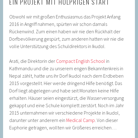
EIN PROJEKT MIT HOLPRIGEN START
Obwohl wir mit großen Enthusiasmus das Projekt Anfang
2016 in Angriff nahmen, spürten wir schon damals
Rückenwind. Zum einen haben wir nie den Rückhalt der
Dorfbevölkerung gespürt, zum anderen hatten wir nie die
volle Unterstützung des Schuldirektors in Ikudol.
Arati, die Direktorin der
Compact English School
in
Kathmandu und die zu unserem engen Bekanntenkreis in
Nepal zählt, hatte uns ihr Dorf Ikudol nach dem Erdbeben
2015 vorgestellt. Hier werde dringend Hilfe benötigt. Das
Dorf liegt abgelegen und habe seit Monaten keine Hilfe
erhalten. Häuser seien eingestürzt, die Wasserversorgung
gekappt und eine Schule komplett zerstört. Noch im Jahr
2015 unternahmen wir verschiedene Projekte in Ikudol,
darunter unter anderem ein
Medical Camp
. Von dieser
Euphorie getragen, wollten wir Größeres erreichen…