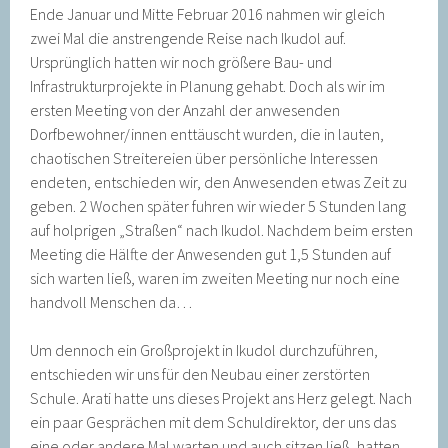
Ende Januar und Mitte Februar 2016 nahmen wir gleich
zwei Mal die anstrengende Reise nach Ikudol auf.
Ursprünglich hatten wir noch größere Bau- und
Infrastrukturprojekte in Planung gehabt. Doch als wir im
ersten Meeting von der Anzahl der anwesenden
Dorfbewohner/innen enttäuscht wurden, die in lauten,
chaotischen Streitereien über persönliche Interessen
endeten, entschieden wir, den Anwesenden etwas Zeit zu
geben. 2 Wochen später fuhren wir wieder 5 Stunden lang
auf holprigen „Straßen“ nach Ikudol. Nachdem beim ersten
Meeting die Hälfte der Anwesenden gut 1,5 Stunden auf
sich warten ließ, waren im zweiten Meeting nur noch eine
handvoll Menschen da…
Um dennoch ein Großprojekt in Ikudol durchzuführen,
entschieden wir uns für den Neubau einer zerstörten
Schule. Arati hatte uns dieses Projekt ans Herz gelegt. Nach
ein paar Gesprächen mit dem Schuldirektor, der uns das
eine oder andere Mal warten und auch sitzen ließ, hatten