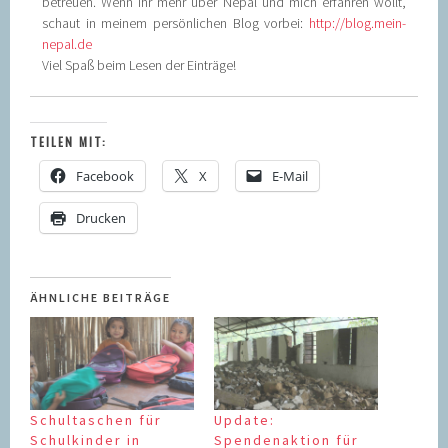
betreuen. Wenn Ihr mehr über Nepal und mich erfahren wollt,
schaut in meinem persönlichen Blog vorbei:
http://blog.mein-
nepal.de
Viel Spaß beim Lesen der Einträge!
TEILEN MIT:
Facebook
X
E-Mail
Drucken
ÄHNLICHE BEITRÄGE
Schultaschen für
Update:
Schulkinder in
Spendenaktion für