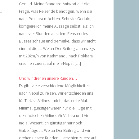
Geduld. Meine Standard-Antwort auf die
Frage, was Reisende benötigen, wenn sie
nach Pokhara möchten. Sehr viel Geduld,
korrigiere ich meine Aussage selbst, als ich
nach vier Stunden aus dem Fenster des
Busses schaue und bemerke, dass wir nicht
einmal die … Weiter Der Beitrag Unterwegs
mit 20km/h von Kathmandu nach Pokhara
erschien zuerst auf mein-Nepal […]
Und wir drehen unsere Runden…
Es gibt viele verschiedene Möglichkeiten
nach Nepal zu reisen. Wir entschieden uns
für Turkish Airlines – nicht das erste Mal.
Minimal günstiger waren nur die Flüge mit
den indischen Airlines Air Vistara und Air
India. Wesentlich günstiger nur noch
Gabelflüge … Weiter Der Beitrag Und wir
drehen unsere Runden… erschien zuerst auf