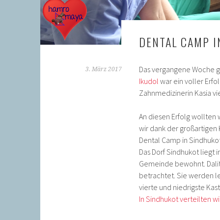
DENTAL CAMP I
Das vergangene Woche ge
3. März 2017
Ikudol
war ein voller Erf
Zahnmedizinerin Kasia vi
An diesen Erfolg wollten 
wir dank der großartigen
Dental Camp in Sindhukot
Das Dorf Sindhukot liegt 
Gemeinde bewohnt. Dalit
betrachtet. Sie werden l
vierte und niedrigste Kas
In Sindhukot verteilten 