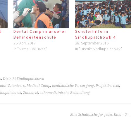
l
Dental Camp in unserer
Schülerhilfe in
Behindertenschule
Sindhupalchowk 4
26. April 2017
28. September 2016
In "Nirmal Bal Bikas"
In "Distrikt Sindhupalchowk"
p
,
Distrikt Sindhupalchowk
ntal Volunteers
,
Medical Camp
,
medizinische Versorgung
,
Projektbericht
,
dhupalchowk
,
Zahnarzt
,
zahnmedizinische Behandlung
Eine Schultasche für jedes Kind – 5