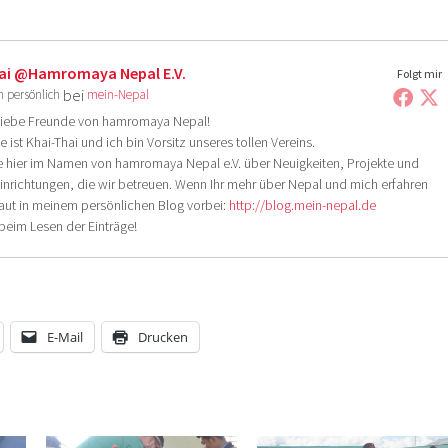
ai @hamromaya Nepal E.V.
Folgt mir
bei
h persönlich
mein-Nepal
liebe Freunde von hamromaya Nepal!
ist Khai-Thai und ich bin Vorsitz unseres tollen Vereins.
e hier im Namen von hamromaya Nepal e.V. über Neuigkeiten, Projekte und
Einrichtungen, die wir betreuen. Wenn Ihr mehr über Nepal und mich erfahren
haut in meinem persönlichen Blog vorbei:
http://blog.mein-nepal.de
 beim Lesen der Einträge!
E-Mail
Drucken