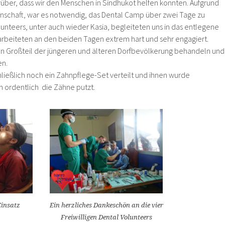
arüber, dass wir den Menschen in Sindhukot helfen konnten. Aufgrund
nschaft, war es notwendig, das Dental Camp über zwei Tage zu
lunteers, unter auch wieder Kasia, begleiteten uns in das entlegene
en arbeiteten an den beiden Tagen extrem hart und sehr engagiert.
en Großteil der jüngeren und älteren Dorfbevölkerung behandeln und
en.
hließlich noch ein Zahnpflege-Set verteilt und ihnen wurde
h ordentlich die Zähne putzt.
Einsatz
Ein herzliches Dankeschön an die vier
Freiwilligen Dental Volunteers