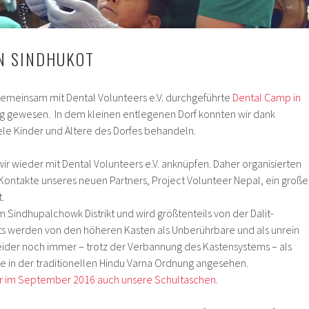
N SINDHUKOT
meinsam mit Dental Volunteers e.V. durchgeführte
Dental Camp in
olg gewesen. In dem kleinen entlegenen Dorf konnten wir dank
ele Kinder und Ältere des Dorfes behandeln.
wir wieder mit Dental Volunteers e.V. anknüpfen. Daher organisierten
 Kontakte unseres neuen Partners, Project Volunteer Nepal, ein große
.
im Sindhupalchowk Distrikt und wird größtenteils von der Dalit-
s werden von den höheren Kasten als Unberührbare und als unrein
eider noch immer – trotz der Verbannung des Kastensystems – als
te in der traditionellen Hindu Varna Ordnung angesehen.
wir im September 2016 auch unsere Schultaschen
.