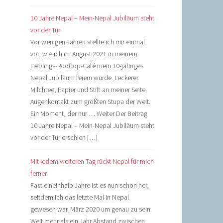
10 Jahre Nepal – Mein-Nepal Jubiläum steht
vor der Tür
Vor wenigen Jahren stellte ich mir einmal
vor, wie ich im August 2021 in meinem
Lieblings-Rooftop-Café mein 10-jähriges
Nepal Jubiläum feiern würde. Leckerer
Milchtee, Papier und Stift an meiner Seite.
Augenkontakt zum größten Stupa der Welt.
Ein Moment, der nur … Weiter Der Beitrag
10 Jahre Nepal – Mein-Nepal Jubiläum steht
vor der Tür erschien […]
Mit jedem weiteren Tag rückt Nepal für mich
ferner
Fast eineinhalb Jahre ist es nun schon her,
seitdem ich das letzte Mal in Nepal
gewesen war. März 2020 um genau zu sein.
Weit mehr als ein Jahr Abstand zwischen