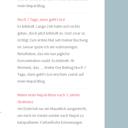
mein-Nepal Blog.
Noch 7 Tage, dann geht’s los!
Es kribbelt. Lange Zeit hatte sich nichts
getan, doch jetzt kribbelt es. Und zwar so
richtig! Zum ersten Mal seit meiner Buchung
im Januar spüre ich ein wahnsinniges
Reisefieber, das mir nun jegliche
Konzentration raubt. Es kribbelt. Ah
Moment, das … Weiter Der Beitrag Noch 7
Tage, dann geht’s los! erschien zuerst auf
mein-Nepal Blog.
Meine erste Nepal-Reise nach 3 Jahren
Abstinenz
Am Ende hat nur ein Mausklick ausgereicht,
um mich im Geiste wieder nach Nepal zu
katapultieren. Farbenfrohe Erinnerungen