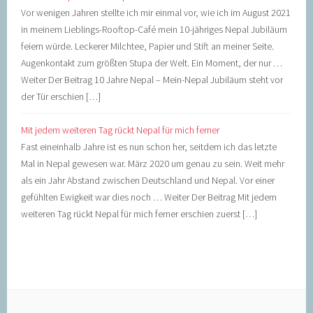
Vor wenigen Jahren stellte ich mir einmal vor, wie ich im August 2021
in meinem Lieblings-Rooftop-Café mein 10-jähriges Nepal Jubiläum
feiern würde. Leckerer Milchtee, Papier und Stift an meiner Seite.
Augenkontakt zum größten Stupa der Welt. Ein Moment, der nur …
Weiter Der Beitrag 10 Jahre Nepal – Mein-Nepal Jubiläum steht vor
der Tür erschien […]
Mit jedem weiteren Tag rückt Nepal für mich ferner
Fast eineinhalb Jahre ist es nun schon her, seitdem ich das letzte
Mal in Nepal gewesen war. März 2020 um genau zu sein. Weit mehr
als ein Jahr Abstand zwischen Deutschland und Nepal. Vor einer
gefühlten Ewigkeit war dies noch … Weiter Der Beitrag Mit jedem
weiteren Tag rückt Nepal für mich ferner erschien zuerst […]