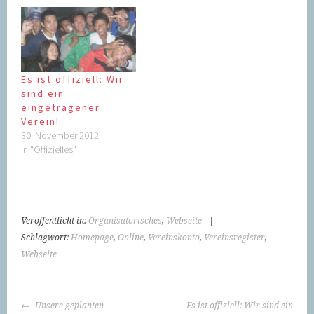
Es ist offiziell: Wir
sind ein
eingetragener
Verein!
30. November 2012
In "Offizielles"
Veröffentlicht in:
Organisatorisches
,
Webseite
|
Schlagwort:
Homepage
,
Online
,
Vereinskonto
,
Vereinsregister
,
Webseite
BEITRAGS-
Unsere geplanten
Es ist offiziell: Wir sind ein