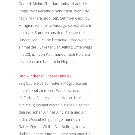
Geduld. Meine Standard-Antwort auf die
Frage, was Reisende benötigen, wenn sie
nach Pokhara möchten. Sehr viel Geduld,
korrigiere ich meine Aussage selbst, als ich
nach vier Stunden aus dem Fenster des
Busses schaue und bemerke, dass wir nicht
einmal die … Weiter Der Beitrag Unterwegs
mit 20km/h von Kathmandu nach Pokhara
erschien zuerst auf mein-Nepal […]
Und wir drehen unsere Runden…
Es gibt viele verschiedene Möglichkeiten
nach Nepal zu reisen. Wir entschieden uns
für Turkish Airlines – nicht das erste Mal.
Minimal günstiger waren nur die Flüge mit
den indischen Airlines Air Vistara und Air
India. Wesentlich günstiger nur noch
Gabelflüge … Weiter Der Beitrag Und wir
drehen unsere Runden… erschien zuerst auf