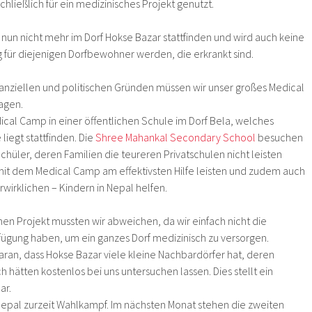
chließlich für ein medizinisches Projekt genutzt.
nun nicht mehr im Dorf Hokse Bazar stattfinden und wird auch keine
für diejenigen Dorfbewohner werden, die erkrankt sind.
inanziellen und politischen Gründen müssen wir unser großes Medical
agen.
ical Camp in einer öffentlichen Schule im Dorf Bela, welches
 liegt stattfinden. Die
Shree Mahankal Secondary School
besuchen
hüler, deren Familien die teureren Privatschulen nicht leisten
mit dem Medical Camp am effektivsten Hilfe leisten und zudem auch
wirklichen – Kindern in Nepal helfen.
en Projekt mussten wir abweichen, da wir einfach nicht die
erfügung haben, um ein ganzes Dorf medizinisch zu versorgen.
aran, dass Hokse Bazar viele kleine Nachbardörfer hat, deren
h hätten kostenlos bei uns untersuchen lassen. Dies stellt ein
ar.
Nepal zurzeit Wahlkampf. Im nächsten Monat stehen die zweiten