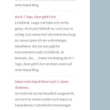
mein-Nepal Blog.
Noch 7 Tage, dann geht’s los!
Es kribbelt. Lange Zeit hatte sich nichts
getan, doch jetzt kribbelt es. Und zwar so
richtig! Zum ersten Mal seit meiner Buchung
im Januar spüre ich ein wahnsinniges
Reisefieber, das mir nun jegliche
Konzentration raubt. Es kribbelt. Ah
Moment, das … Weiter Der Beitrag Noch 7
Tage, dann geht’s los! erschien zuerst auf
mein-Nepal Blog.
Meine erste Nepal-Reise nach 3 Jahren
Abstinenz
Am Ende hat nur ein Mausklick ausgereicht,
um mich im Geiste wieder nach Nepal zu
katapultieren. Farbenfrohe Erinnerungen