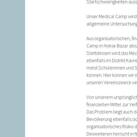
Startschwierigkeiten auss
Unser Medical Camp wird 
allgemeine Untersuchung 
Aus organisatorischen, f
Camp in Hokse Bazar abs
Stattdessen wird das Med
ebenfalls im Distrikt Kavre
meist Schülerinnen und Sc
können. Hier können wir 
unseren Vereinszweck ver
Von unserem ursprünglich
finanziellen Mittel zur V
Das Problem liegt auch d
Bevölkerung ebenfalls sic
organisatorisches Risiko d
Desweiteren herrscht in 