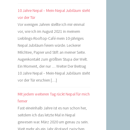
10 Jahre Nepal – Mein-Nepal Jubiläum steht
vor der Tür
Vor wenigen Jahren stellte ich mir einmal
vor, wie ich im August 2021 in meinem
Lieblings-Rooftop-Café mein 10-jähriges
Nepal Jubiläum feiern würde. Leckerer
Milchtee, Papier und Stift an meiner Seite.
Augenkontakt zum größten Stupa der Welt.
Ein Moment, der nur … Weiter Der Beitrag
10 Jahre Nepal – Mein-Nepal Jubiläum steht
vor der Tür erschien […]
Mit jedem weiteren Tag rückt Nepal für mich
ferner
Fast eineinhalb Jahre ist es nun schon her,
seitdem ich das letzte Mal in Nepal
gewesen war. März 2020 um genau zu sein.
Weit mehr als ein Jahr Abstand zwischen