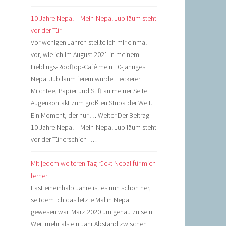
10 Jahre Nepal – Mein-Nepal Jubiläum steht
vor der Tür
Vor wenigen Jahren stellte ich mir einmal
vor, wie ich im August 2021 in meinem
Lieblings-Rooftop-Café mein 10-jähriges
Nepal Jubiläum feiern würde. Leckerer
Milchtee, Papier und Stift an meiner Seite.
Augenkontakt zum größten Stupa der Welt.
Ein Moment, der nur … Weiter Der Beitrag
10 Jahre Nepal – Mein-Nepal Jubiläum steht
vor der Tür erschien […]
Mit jedem weiteren Tag rückt Nepal für mich
ferner
Fast eineinhalb Jahre ist es nun schon her,
seitdem ich das letzte Mal in Nepal
gewesen war. März 2020 um genau zu sein.
Weit mehr als ein Jahr Abstand zwischen