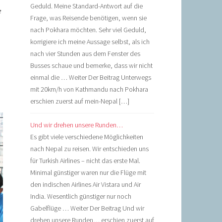
Geduld. Meine Standard-Antwort auf die
e
Frage, was Reisende benötigen, wenn sie
nach Pokhara möchten. Sehr viel Geduld,
korrigiere ich meine Aussage selbst, als ich
nach vier Stunden aus dem Fenster des
Busses schaue und bemerke, dass wir nicht
einmal die … Weiter Der Beitrag Unterwegs
mit 20km/h von Kathmandu nach Pokhara
erschien zuerst auf mein-Nepal […]
Und wir drehen unsere Runden…
Es gibt viele verschiedene Möglichkeiten
nach Nepal zu reisen. Wir entschieden uns
für Turkish Airlines – nicht das erste Mal.
Minimal günstiger waren nur die Flüge mit
den indischen Airlines Air Vistara und Air
India. Wesentlich günstiger nur noch
Gabelflüge … Weiter Der Beitrag Und wir
drehen unsere Runden… erschien zuerst auf