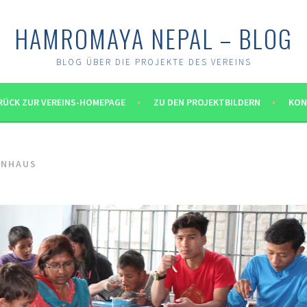
HAMROMAYA NEPAL – BLOG
BLOG ÜBER DIE PROJEKTE DES VEREINS
RÜCK ZUR VEREINS-HOMEPAGE
ZU DEN PROJEKTBILDERN
KON
ENHAUS