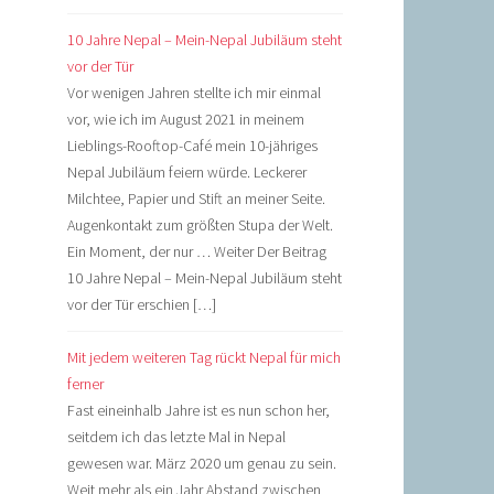
10 Jahre Nepal – Mein-Nepal Jubiläum steht
vor der Tür
Vor wenigen Jahren stellte ich mir einmal
vor, wie ich im August 2021 in meinem
Lieblings-Rooftop-Café mein 10-jähriges
Nepal Jubiläum feiern würde. Leckerer
Milchtee, Papier und Stift an meiner Seite.
Augenkontakt zum größten Stupa der Welt.
Ein Moment, der nur … Weiter Der Beitrag
10 Jahre Nepal – Mein-Nepal Jubiläum steht
vor der Tür erschien […]
Mit jedem weiteren Tag rückt Nepal für mich
ferner
Fast eineinhalb Jahre ist es nun schon her,
seitdem ich das letzte Mal in Nepal
gewesen war. März 2020 um genau zu sein.
Weit mehr als ein Jahr Abstand zwischen