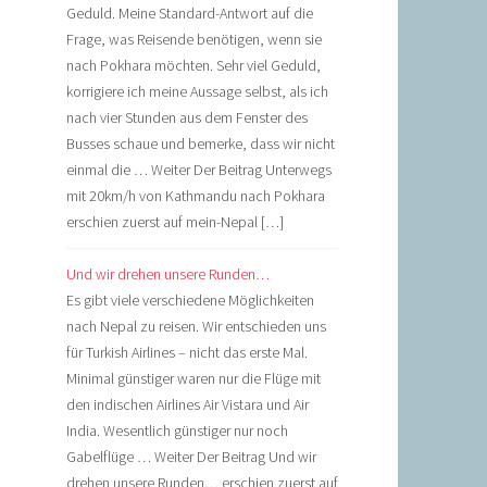
Geduld. Meine Standard-Antwort auf die
Frage, was Reisende benötigen, wenn sie
nach Pokhara möchten. Sehr viel Geduld,
korrigiere ich meine Aussage selbst, als ich
nach vier Stunden aus dem Fenster des
Busses schaue und bemerke, dass wir nicht
einmal die … Weiter Der Beitrag Unterwegs
mit 20km/h von Kathmandu nach Pokhara
erschien zuerst auf mein-Nepal […]
Und wir drehen unsere Runden…
Es gibt viele verschiedene Möglichkeiten
nach Nepal zu reisen. Wir entschieden uns
für Turkish Airlines – nicht das erste Mal.
Minimal günstiger waren nur die Flüge mit
den indischen Airlines Air Vistara und Air
India. Wesentlich günstiger nur noch
Gabelflüge … Weiter Der Beitrag Und wir
drehen unsere Runden… erschien zuerst auf