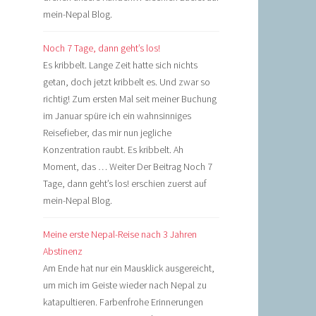
mein-Nepal Blog.
Noch 7 Tage, dann geht’s los!
Es kribbelt. Lange Zeit hatte sich nichts
getan, doch jetzt kribbelt es. Und zwar so
richtig! Zum ersten Mal seit meiner Buchung
im Januar spüre ich ein wahnsinniges
Reisefieber, das mir nun jegliche
Konzentration raubt. Es kribbelt. Ah
Moment, das … Weiter Der Beitrag Noch 7
Tage, dann geht’s los! erschien zuerst auf
mein-Nepal Blog.
Meine erste Nepal-Reise nach 3 Jahren
Abstinenz
Am Ende hat nur ein Mausklick ausgereicht,
um mich im Geiste wieder nach Nepal zu
katapultieren. Farbenfrohe Erinnerungen