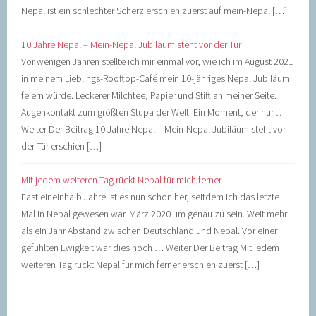
Nepal ist ein schlechter Scherz erschien zuerst auf mein-Nepal […]
10 Jahre Nepal – Mein-Nepal Jubiläum steht vor der Tür
Vor wenigen Jahren stellte ich mir einmal vor, wie ich im August 2021
in meinem Lieblings-Rooftop-Café mein 10-jähriges Nepal Jubiläum
feiern würde. Leckerer Milchtee, Papier und Stift an meiner Seite.
Augenkontakt zum größten Stupa der Welt. Ein Moment, der nur …
Weiter Der Beitrag 10 Jahre Nepal – Mein-Nepal Jubiläum steht vor
der Tür erschien […]
Mit jedem weiteren Tag rückt Nepal für mich ferner
Fast eineinhalb Jahre ist es nun schon her, seitdem ich das letzte
Mal in Nepal gewesen war. März 2020 um genau zu sein. Weit mehr
als ein Jahr Abstand zwischen Deutschland und Nepal. Vor einer
gefühlten Ewigkeit war dies noch … Weiter Der Beitrag Mit jedem
weiteren Tag rückt Nepal für mich ferner erschien zuerst […]