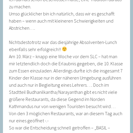
zu machen.
Umso glücklicher bin ich natürlich, dass wir es geschafft
haben – wenn auch mit kleineren Schwierigkeiten und
Abstrichen….
Nichtsdestotrotz war das diesjährige Absolventen-Lunch
ebenfalls sehr erfolgreich!!
Am 10. März – knapp eine Woche vor dem SLC – hat man
mir letztendlich doch die Erlaubnis gegeben, die 10. Klasse
zum Essen einzuladen. Allerdings durfte ich die insgesamt 7
Kinder der Klasse nur in der näheren Umgebung ausführen
und auch nur in Begleitung eines Lehrers…. Doch im
Stadtteil Budhanilkantha/Narayanthan gibt es nicht viele
größere Restaurants, da diese Gegend im Norden
Kathmandus nur von wenigen Touristen besucht wird…
Von den 3 möglichen Restaurants, war an diesem Tag auch
nur eines geöffnet -.-
So war die Entscheidung schnell getroffen – „BASIL –