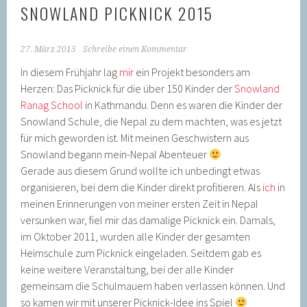
SNOWLAND PICKNICK 2015
27. März 2015
Schreibe einen Kommentar
In diesem Frühjahr lag
mir
ein Projekt besonders am
Herzen: Das Picknick für die über 150 Kinder der
Snowland
Ranag School
in Kathmandu. Denn es waren die Kinder der
Snowland Schule, die Nepal zu dem machten, was es jetzt
für mich geworden ist. Mit meinen Geschwistern aus
Snowland begann mein-Nepal Abenteuer
Gerade aus diesem Grund wollte ich unbedingt etwas
organisieren, bei dem die Kinder direkt profitieren. Als
ich
in
meinen Erinnerungen von meiner ersten Zeit in Nepal
versunken war, fiel mir das damalige Picknick ein. Damals,
im Oktober 2011, wurden alle Kinder der gesamten
Heimschule zum Picknick eingeladen. Seitdem gab es
keine weitere Veranstaltung, bei der alle Kinder
gemeinsam die Schulmauern haben verlassen können. Und
so kamen wir mit unserer Picknick-Idee ins Spiel