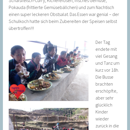
Schafsfleisch-Curry, Kichererbsen, frisches Gemüse,
Pokauda (frittierte Gemüsebällchen) und zum Nachtisch
einen super leckeren Obstsalat. Das Essen war genial – der
Schulkoch hatte sich beim Zubereiten der Speisen selbst
übertroffen!!!
Der Tag
endete mit
viel Gesang
und Tanz um
kurz vor 18h.
Die Busse
brachten
erschöpfte,
aber sehr
glücklich
Kinder
wieder
zurück in die