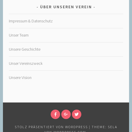
ÜBER UNSEREN VEREIN
Impressum & Datenschutz
Unser Team
Unsere Geschichte
Unser Vereinszweck
Unsere Vision
FOLGT
FOLGT
FOLGT
UNS
UNS
UNS
STOLZ PRÄSENTIERT VON WORDPRESS
|
THEME: SELA
FACEBOOK
AUF
AUF