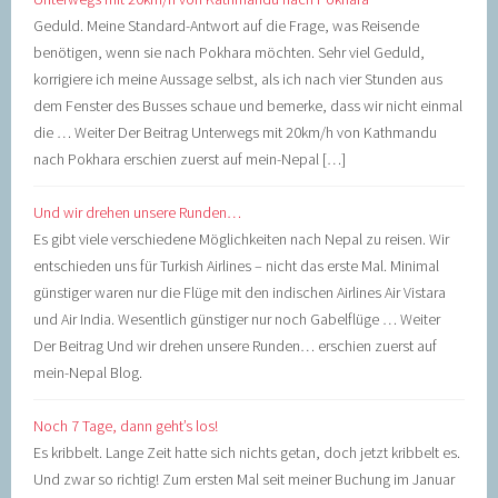
Geduld. Meine Standard-Antwort auf die Frage, was Reisende
benötigen, wenn sie nach Pokhara möchten. Sehr viel Geduld,
korrigiere ich meine Aussage selbst, als ich nach vier Stunden aus
dem Fenster des Busses schaue und bemerke, dass wir nicht einmal
die … Weiter Der Beitrag Unterwegs mit 20km/h von Kathmandu
nach Pokhara erschien zuerst auf mein-Nepal […]
Und wir drehen unsere Runden…
Es gibt viele verschiedene Möglichkeiten nach Nepal zu reisen. Wir
entschieden uns für Turkish Airlines – nicht das erste Mal. Minimal
günstiger waren nur die Flüge mit den indischen Airlines Air Vistara
und Air India. Wesentlich günstiger nur noch Gabelflüge … Weiter
Der Beitrag Und wir drehen unsere Runden… erschien zuerst auf
mein-Nepal Blog.
Noch 7 Tage, dann geht’s los!
Es kribbelt. Lange Zeit hatte sich nichts getan, doch jetzt kribbelt es.
Und zwar so richtig! Zum ersten Mal seit meiner Buchung im Januar