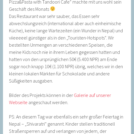
Pizza&Pasta with Tandoori Cafe“ machte mit uns wohl sein
Geschäft des Monats
Das Restaurant war sehr sauber, das Essen sehr
abwechslungsreich (international aber auch einheimische
Küche), keine lange Wartezeiten (ein Wunder in Nepal) und
viieeeeel günstiger als in den „Touristen-Hotspots“. Wir
bestellten Unmengen an verschiedenen Speisen, die
meine Kids noch nie in ihrem Leben gegessen hatten und
hatten von den ursprünglichen 50€ (5.400 NPR) am Ende
sogar noch knapp 10€ (1.100 NPR) übrig, welches wir in den
kleinen lokalen Märkten für Schokolade und andere
Süßigkeiten ausgaben.
Bilder des Projekts können in der
Galerie auf unserer
Webseite
angeschaut werden.
PS: An diesem Tag war ebenfalls ein sehr großer Feiertag in
Nepal – „Shivaratri“ genannt. Kinder stellen traditionell
Straßensperren auf und verlangen von jedem, der