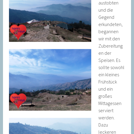
austobten
und die
Gegend
erkundeten,
begannen
wir mit den
Zubereitung
en der
Speisen. Es
sollte sowohl
ein kleines
Frühstück
und ein
großes
Mittagessen
serviert
werden.
Dazu
leckeren