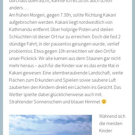
durchaus überrascht, kannte ich es zu oft auch schon
anders…
Am frühen Morgen, gegen 7.30h, sollte Richtung Kakani
aufgebrochen werden. Kakani liegt nordwestlich von
Kathmandu entfernt. Über holprige Pisten und steilen
Schluchten ist dieser Ort nur zu erreichen. Doch die fast 2
stündige Fahrt, in der pausenlos gesungen wurde, verlief
problemlos. Etwa gegen 10h erreichten wir den Ort für
unser Picknick. Wir alle kamen aus dem Staunen gar nicht
mehr heraus – auch für die Kinder war es das erste Mal in
Kakani gewesen. Eine atemberaubende Landschaft, weite
Flächen zum Erkunden und Spielen sowie saubere Luft
zauberten den Kindern direkt ein Lächeln ins Gesicht. Das
Wetter spielte dabei glücklicherweise auch mit.
Strahlender Sonnenschein und blauer Himmel
Während sich
die meisten
Kinder