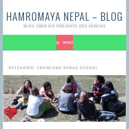
Springe
zum
HAMROMAYA NEPAL – BLOG
Inhalt
BLOG ÜBER DIE PROJEKTE DES VEREINS
MENÜ
KATEGORIE:
SNOWLAND RANAG SCHOOL