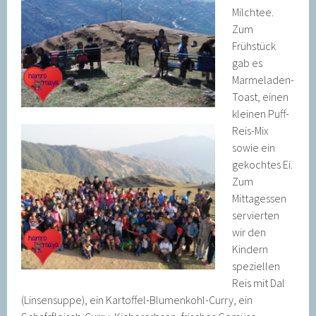
Milchtee.
Zum
Frühstück
gab es
Marmeladen-
Toast, einen
kleinen Puff-
Reis-Mix
sowie ein
gekochtes Ei.
Zum
Mittagessen
servierten
wir den
Kindern
speziellen
Reis mit Dal
(Linsensuppe), ein Kartoffel-Blumenkohl-Curry, ein