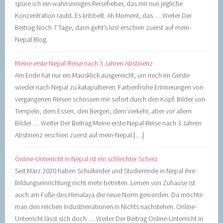
spüre ich ein wahnsinniges Reisefieber, das mir nun jegliche
Konzentration raubt. Es kribbelt. Ah Moment, das … Weiter Der
Beitrag Noch 7 Tage, dann geht’s los! erschien zuerst auf mein-
Nepal Blog.
Meine erste Nepal-Reise nach 3 Jahren Abstinenz
Am Ende hat nur ein Mausklick ausgereicht, um mich im Geiste
wieder nach Nepal zu katapultieren. Farbenfrohe Erinnerungen von
vergangenen Reisen schossen mir sofort durch den Kopf. Bilder von
Tempeln, dem Essen, den Bergen, dem Verkehr, aber vor allem
Bilder … Weiter Der Beitrag Meine erste Nepal-Reise nach 3 Jahren
Abstinenz erschien zuerst auf mein-Nepal […]
Online-Unterricht in Nepal ist ein schlechter Scherz
Seit März 2020 haben Schulkinder und Studierende in Nepal ihre
Bildungseinrichtung nicht mehr betreten. Lernen von Zuhause ist
auch am Fuße des Himalaya die neue Norm geworden. Da möchte
man den reichen Industrienationen in Nichts nachstehen. Online-
Unterricht lässt sich doch … Weiter Der Beitrag Online-Unterricht in