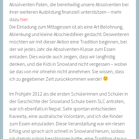
Absolventen Paten, die bereitwillig unsere Absolventen bei
ihrer weiteren Ausbildung finanziell unterstützen – mehr
dazu
hier
.
Die Einladung zum Mittagessen ist als eine Art Belohnung,
Ablenkung und kleine Abschiedsfeier gedacht. Desweiteren
möchten wir mit dieser Aktion eine Tradition beginnen, bei
der wir jedes Jahr die Absolventen-Klasse zum Essen
einladen. Dies würde auch zeigen, dass wir langfristig
denken, und die Kids in Snowland nicht vergessen – wobei
sie das von mir ohnehin nicht annehmen. Sie wissen, dass
ich zu gegebener Zeit zurückkommen werde!
Im Frühjahr 2012 als die ersten Schülerinnen und Schüler in
der Geschichte der Snowland Schule beim SLC antraten,
war ich ebenfalls in Nepal. Sehr spontan entschieden
Kaveeta, eine australische Volontärin, und ich die Kinder
zum Essen einzuladen. Diese Veranstaltung war ein riesen
Erfolg und sprach sich schnell in Snowland herum, sodass
ich damals schon beschlossen hatte, eine Tradition daraus