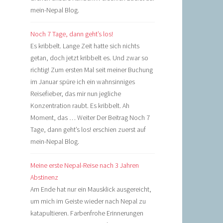
mein-Nepal Blog.
Noch 7 Tage, dann geht’s los!
Es kribbelt. Lange Zeit hatte sich nichts
getan, doch jetzt kribbelt es. Und zwar so
richtig! Zum ersten Mal seit meiner Buchung
im Januar spüre ich ein wahnsinniges
Reisefieber, das mir nun jegliche
Konzentration raubt. Es kribbelt. Ah
Moment, das … Weiter Der Beitrag Noch 7
Tage, dann geht’s los! erschien zuerst auf
mein-Nepal Blog.
Meine erste Nepal-Reise nach 3 Jahren
Abstinenz
Am Ende hat nur ein Mausklick ausgereicht,
um mich im Geiste wieder nach Nepal zu
katapultieren. Farbenfrohe Erinnerungen