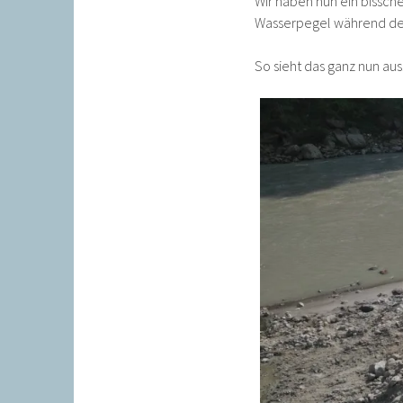
Wir haben nun ein bissch
Wasserpegel während des 
So sieht das ganz nun aus