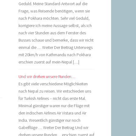
Geduld. Meine Standard-Antwort auf die
Frage, was Reisende benötigen, wenn sie
nach Pokhara möchten. Sehr viel Geduld,
korrigiere ich meine Aussage selbst, als ich
nach vier Stunden aus dem Fenster des
Busses schaue und bemerke, dass wir nicht
einmal die … Weiter Der Beitrag Unterwegs
mit 20km/h von Kathmandu nach Pokhara
erschien zuerst auf mein-Nepal […]
Und wir drehen unsere Runden…
Es gibt viele verschiedene Möglichkeiten
nach Nepal zu reisen. Wir entschieden uns
für Turkish Airlines – nicht das erste Mal.
Minimal günstiger waren nur die Flüge mit
den indischen Airlines Air Vistara und Air
India. Wesentlich günstiger nur noch
Gabelflüge … Weiter Der Beitrag Und wir
drehen unsere Runden… erschien zuerst auf