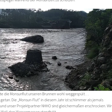
te die Monsunflut unseren Brunnen wohl weggespült…
getan. Die „Monsun-Flut“ in diesem Jahr ist schlimmer als jemals
 und unser Projektpartner NHHO sind gleichermaßen erschrocken. Wir
er Wall den Wassermassen standhält.