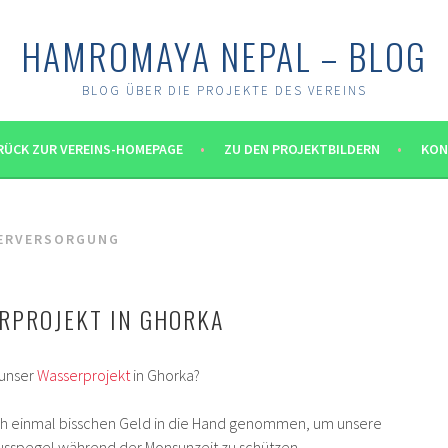
HAMROMAYA NEPAL – BLOG
BLOG ÜBER DIE PROJEKTE DES VEREINS
RÜCK ZUR VEREINS-HOMEPAGE
ZU DEN PROJEKTBILDERN
KON
ERVERSORGUNG
RPROJEKT IN GHORKA
 unser
Wasserprojekt
in Ghorka?
h einmal bisschen Geld in die Hand genommen, um unsere
usspegel während der Monsunzeit zu schützen.