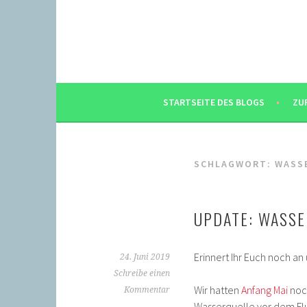
Springe
zum
Inhalt
STARTSEITE DES BLOGS
ZU
SCHLAGWORT:
WASS
UPDATE: WASSE
Erinnert Ihr Euch noch an
24. Juni 2019
Schreibe einen
Wir hatten
Anfang Mai
noc
Kommentar
Wasserquelle vor dem Fl