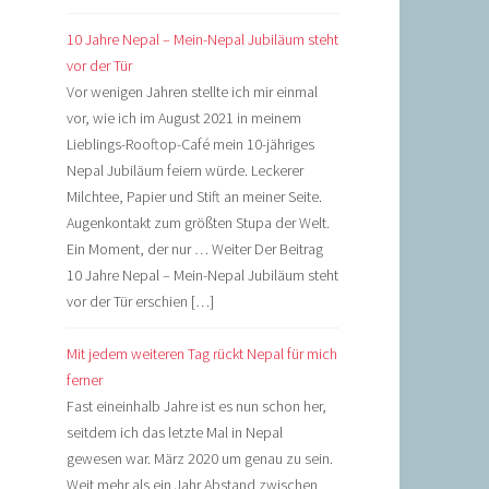
10 Jahre Nepal – Mein-Nepal Jubiläum steht
vor der Tür
Vor wenigen Jahren stellte ich mir einmal
vor, wie ich im August 2021 in meinem
Lieblings-Rooftop-Café mein 10-jähriges
Nepal Jubiläum feiern würde. Leckerer
Milchtee, Papier und Stift an meiner Seite.
Augenkontakt zum größten Stupa der Welt.
Ein Moment, der nur … Weiter Der Beitrag
10 Jahre Nepal – Mein-Nepal Jubiläum steht
vor der Tür erschien […]
Mit jedem weiteren Tag rückt Nepal für mich
ferner
Fast eineinhalb Jahre ist es nun schon her,
seitdem ich das letzte Mal in Nepal
gewesen war. März 2020 um genau zu sein.
Weit mehr als ein Jahr Abstand zwischen