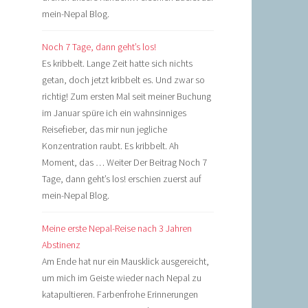
mein-Nepal Blog.
Noch 7 Tage, dann geht’s los!
Es kribbelt. Lange Zeit hatte sich nichts
getan, doch jetzt kribbelt es. Und zwar so
richtig! Zum ersten Mal seit meiner Buchung
im Januar spüre ich ein wahnsinniges
Reisefieber, das mir nun jegliche
Konzentration raubt. Es kribbelt. Ah
Moment, das … Weiter Der Beitrag Noch 7
Tage, dann geht’s los! erschien zuerst auf
mein-Nepal Blog.
Meine erste Nepal-Reise nach 3 Jahren
Abstinenz
Am Ende hat nur ein Mausklick ausgereicht,
um mich im Geiste wieder nach Nepal zu
katapultieren. Farbenfrohe Erinnerungen