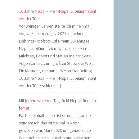
10 Jahre Nepal – Mein-Nepal Jubiläum steht
vor der Tür
Vor wenigen Jahren stellte ich mir einmal
vor, wie ich im August 2021 in meinem
Lieblings-Rooftop-Café mein 10-jähriges
Nepal Jubiläum feiern würde. Leckerer
Milchtee, Papier und Stift an meiner Seite.
Augenkontakt zum größten Stupa der Welt.
Ein Moment, der nur … Weiter Der Beitrag
10 Jahre Nepal – Mein-Nepal Jubiläum steht
vor der Tür erschien […]
Mit jedem weiteren Tag rückt Nepal für mich
ferner
Fast eineinhalb Jahre ist es nun schon her,
seitdem ich das letzte Mal in Nepal
gewesen war. März 2020 um genau zu sein.
Weit mehr als ein Jahr Abstand zwischen