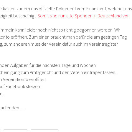
iefkasten zudem das offizielle Dokument vom Finanzamt, welches uns
zigkeit bescheinigt.
Somit sind nun alle Spenden in Deutschland von
meln kann leider noch nicht so richtig begonnen werden. Wir
onto eröffnen. Zum einen braucht man dafür die am gestrigen Tag
, zum anderen muss der Verein dafür auch im Vereinsregister
genden Aufgaben für die nächsten Tage und Wochen:
scheinigung zum Amtsgericht und den Verein eintragen lassen.
n Vereinskonto eröffnen.
auf Facebook steigern.
n.
 Laufenden ….