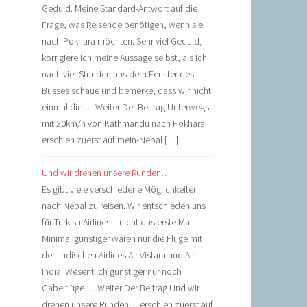
Geduld. Meine Standard-Antwort auf die
Frage, was Reisende benötigen, wenn sie
nach Pokhara möchten. Sehr viel Geduld,
korrigiere ich meine Aussage selbst, als ich
nach vier Stunden aus dem Fenster des
Busses schaue und bemerke, dass wir nicht
einmal die … Weiter Der Beitrag Unterwegs
mit 20km/h von Kathmandu nach Pokhara
erschien zuerst auf mein-Nepal […]
Und wir drehen unsere Runden…
Es gibt viele verschiedene Möglichkeiten
nach Nepal zu reisen. Wir entschieden uns
für Turkish Airlines – nicht das erste Mal.
Minimal günstiger waren nur die Flüge mit
den indischen Airlines Air Vistara und Air
India. Wesentlich günstiger nur noch
Gabelflüge … Weiter Der Beitrag Und wir
drehen unsere Runden… erschien zuerst auf