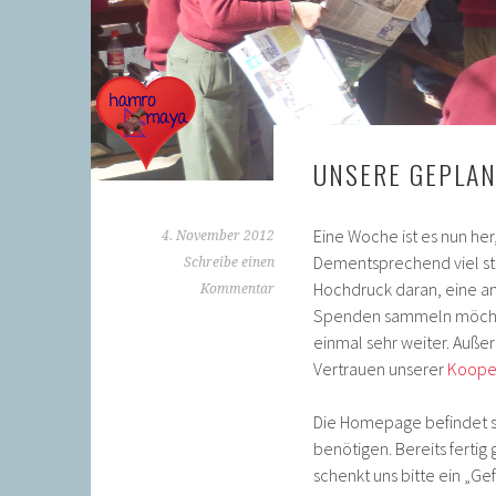
UNSERE GEPLAN
Eine Woche ist es nun he
4. November 2012
Dementsprechend viel ste
Schreibe einen
Hochdruck daran, eine an
Kommentar
Spenden sammeln möchten,
einmal sehr weiter. Außer
Vertrauen unserer
Kooper
Die Homepage befindet si
benötigen. Bereits fertig 
schenkt uns bitte ein „Gefä