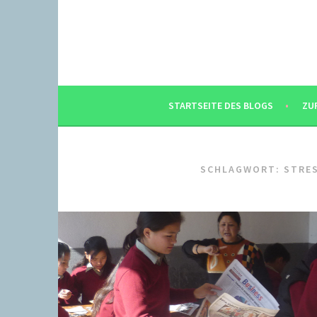
Springe
zum
Inhalt
STARTSEITE DES BLOGS
ZU
SCHLAGWORT:
STRE