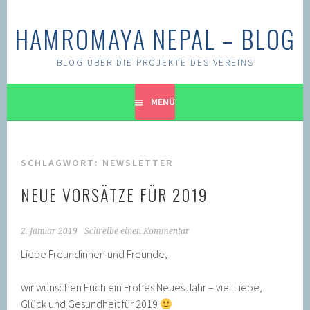
Springe
zum
HAMROMAYA NEPAL – BLOG
Inhalt
BLOG ÜBER DIE PROJEKTE DES VEREINS
MENÜ
SCHLAGWORT:
NEWSLETTER
NEUE VORSÄTZE FÜR 2019
2. Januar 2019
Schreibe einen Kommentar
Liebe Freundinnen und Freunde,
wir wünschen Euch ein Frohes Neues Jahr – viel Liebe,
Glück und Gesundheit für 2019