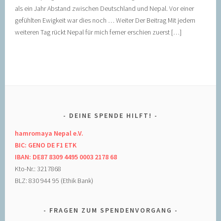
als ein Jahr Abstand zwischen Deutschland und Nepal. Vor einer
gefühlten Ewigkeit war dies noch … Weiter Der Beitrag Mit jedem
weiteren Tag rückt Nepal für mich ferner erschien zuerst […]
DEINE SPENDE HILFT!
hamromaya Nepal e.V.
BIC: GENO DE F1 ETK
IBAN: DE87 8309 4495 0003 2178 68
Kto-Nr.: 3217868
BLZ: 830 944 95 (Ethik Bank)
FRAGEN ZUM SPENDENVORGANG