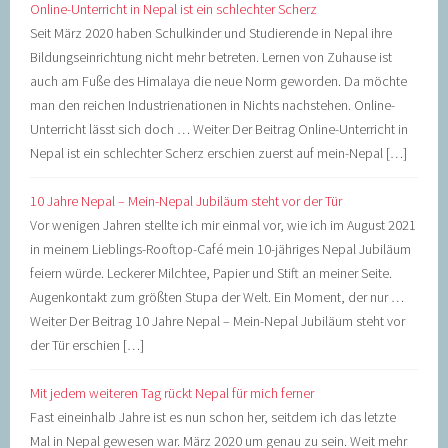
Online-Unterricht in Nepal ist ein schlechter Scherz
Seit März 2020 haben Schulkinder und Studierende in Nepal ihre
Bildungseinrichtung nicht mehr betreten. Lernen von Zuhause ist
auch am Fuße des Himalaya die neue Norm geworden. Da möchte
man den reichen Industrienationen in Nichts nachstehen. Online-
Unterricht lässt sich doch … Weiter Der Beitrag Online-Unterricht in
Nepal ist ein schlechter Scherz erschien zuerst auf mein-Nepal […]
10 Jahre Nepal – Mein-Nepal Jubiläum steht vor der Tür
Vor wenigen Jahren stellte ich mir einmal vor, wie ich im August 2021
in meinem Lieblings-Rooftop-Café mein 10-jähriges Nepal Jubiläum
feiern würde. Leckerer Milchtee, Papier und Stift an meiner Seite.
Augenkontakt zum größten Stupa der Welt. Ein Moment, der nur …
Weiter Der Beitrag 10 Jahre Nepal – Mein-Nepal Jubiläum steht vor
der Tür erschien […]
Mit jedem weiteren Tag rückt Nepal für mich ferner
Fast eineinhalb Jahre ist es nun schon her, seitdem ich das letzte
Mal in Nepal gewesen war. März 2020 um genau zu sein. Weit mehr