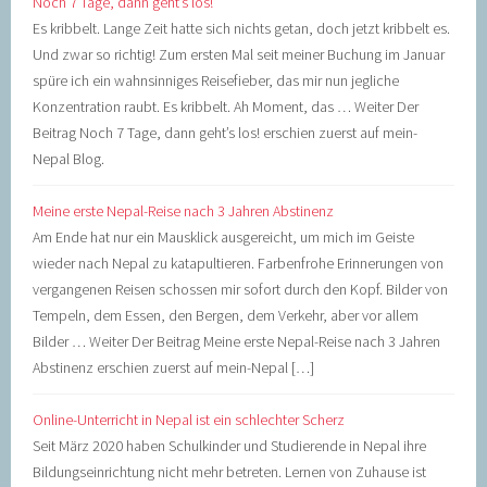
Noch 7 Tage, dann geht’s los!
Es kribbelt. Lange Zeit hatte sich nichts getan, doch jetzt kribbelt es.
Und zwar so richtig! Zum ersten Mal seit meiner Buchung im Januar
spüre ich ein wahnsinniges Reisefieber, das mir nun jegliche
Konzentration raubt. Es kribbelt. Ah Moment, das … Weiter Der
Beitrag Noch 7 Tage, dann geht’s los! erschien zuerst auf mein-
Nepal Blog.
Meine erste Nepal-Reise nach 3 Jahren Abstinenz
Am Ende hat nur ein Mausklick ausgereicht, um mich im Geiste
wieder nach Nepal zu katapultieren. Farbenfrohe Erinnerungen von
vergangenen Reisen schossen mir sofort durch den Kopf. Bilder von
Tempeln, dem Essen, den Bergen, dem Verkehr, aber vor allem
Bilder … Weiter Der Beitrag Meine erste Nepal-Reise nach 3 Jahren
Abstinenz erschien zuerst auf mein-Nepal […]
Online-Unterricht in Nepal ist ein schlechter Scherz
Seit März 2020 haben Schulkinder und Studierende in Nepal ihre
Bildungseinrichtung nicht mehr betreten. Lernen von Zuhause ist