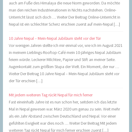
auch am Fuße des Himalaya die neue Norm geworden. Da möchte
man den reichen Industrienationen in Nichts nachstehen. Online-
Unterricht lässt sich doch … Weiter Der Beitrag Online-Unterricht in
Nepal ist ein schlechter Scherz erschien zuerst auf mein-Nepal […]
10 Jahre Nepal – Mein-Nepal Jubiläum steht vor der Tür
Vor wenigen Jahren stellte ich mir einmal vor, wie ich im August 2021
in meinem Lieblings-Rooftop-Café mein 10-jähriges Nepal Jubiläum
feiern würde. Leckerer Milchtee, Papier und Stift an meiner Seite.
Augenkontakt zum größten Stupa der Welt. Ein Moment, der nur …
Weiter Der Beitrag 10 Jahre Nepal – Mein-Nepal Jubiläum steht vor
der Tür erschien […]
Mit jedem weiteren Tag rückt Nepal für mich ferner
Fast eineinhalb Jahre ist es nun schon her, seitdem ich das letzte
Mal in Nepal gewesen war. März 2020 um genau zu sein. Weit mehr
als ein Jahr Abstand zwischen Deutschland und Nepal. Vor einer
gefühlten Ewigkeit war dies noch … Weiter Der Beitrag Mit jedem
weiteren Tag rückt Nepal für mich ferner erschien zuerst […]